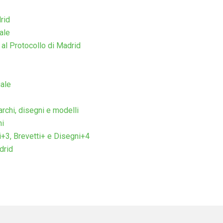
rid
ale
 al Protocollo di Madrid
uale
archi, disegni e modelli
hi
i+3, Brevetti+ e Disegni+4
drid