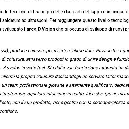
no le tecniche di fissaggio delle due parti del tappo con cinque 
aldatura ad ultrasuoni. Per raggiungere questo livello tecnologi
ha sviluppato
l’area D.Vision
che si occupa di sviluppo di nuovi pr
nza)
, produce chiusure per il settore alimentare. Provide the righ
di chiusura, attraverso prodotti in grado di unire design e funzion
 si svolge in sette fasi. Sin dalla sua fondazione Labrenta ha de
ni cliente la propria chiusura dedicandogli un servizio tailor made
era un team professionale giovane e altamente qualificato, dedica
e di trasformare ogni loro intuizione in realtà. Idee che, grazie al
iente, con il suo prodotto, viene gestito con la consapevolezza d
 contiene.