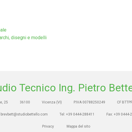
uale
archi, disegni e modelli
udio Tecnico Ing. Pietro Bette
e, 25
36100
Vicenza (VI)
P.IVA 00788250249
CF BTTP
 brevbett@studiobettello.com
Tel: +39 0444-288411
Fax: +39 0444-
Privacy
Mappa del sito