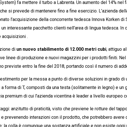
 System) fa mettere il turbo a Labrenta. Un aumento del 14% nel f
che si prevede di mantenere fino a fine esercizio. L’azienda dell
ionato l’acquisizione della concorrente tedesca Innova Korken di
e un interessante pacchetto clienti nell’area di lingua tedesca. In 
acquisizioni .
uzione di
un nuovo stabilimento di 12.000 metri cubi
, attiguo a
ve linee di produzione e nuovi magazzini per i prodotti finiti. Nel
o previste entro la fine del 2018, portando così il numero di adde
vestimento per la messa a punto di diverse soluzioni in grado di 
i a forma di T, composti da una testa (solitamente in legno) e un
fascia premium di cui l’azienda vicentina è leader a livello europeo c
taggi: anzitutto di praticità, visto che previene le rotture del tappo
oma e prevenendo interazioni con il prodotto, che potrebbero aver
e: la colla è comunque una sostanza artificiale e non esiste oggi 